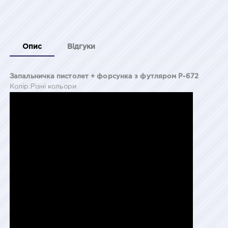
Опис
Відгуки
Запальничка пистолет + форсунка з футляром P-672
Колір:Різні кольори