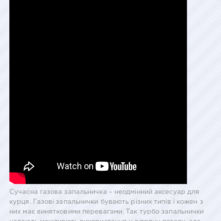
Сучасна газова запальничка – неодмінний аксесуар для
курця. Газові запальнички бувають різних типів і кожен з
них має винятковими перевагами. Так турбо запальнички