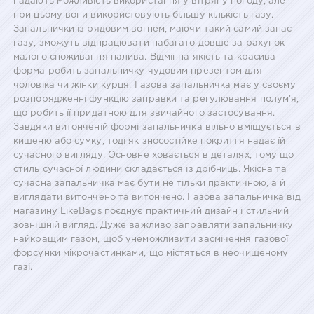
надають можливість використання у вітряну погоду, але
при цьому вони використовують більшу кількість газу.
Запальнички із рядовим вогнем, маючи такий самий запас
газу, зможуть відпрацювати набагато довше за рахунок
малого споживання палива. Відмінна якість та красива
форма робить запальничку чудовим презентом для
чоловіка чи жінки курця. Газова запальничка має у своєму
розпорядженні функцію заправки та регулювання полум'я,
що робить її придатною для звичайного застосування.
Завдяки витонченій формі запальничка вільно вміщується в
кишеню або сумку, тоді як зносостійке покриття надає їй
сучасного вигляду. Основне ховається в деталях, тому що
стиль сучасної людини складається із дрібниць. Якісна та
сучасна запальничка має бути не тільки практичною, а й
виглядати витончено та витончено. Газова запальничка від
магазину LikeBags поєднує практичний дизайн і стильний
зовнішній вигляд. Дуже важливо заправляти запальничку
найкращим газом, щоб унеможливити засмічення газової
форсунки мікрочастинками, що містяться в неочищеному
газі.