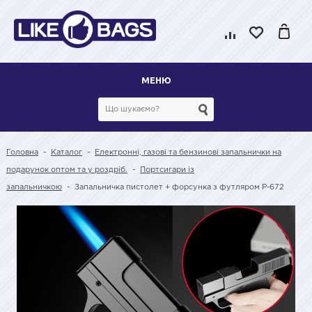
МЕНЮ
Головна
-
Каталог
-
Електронні, газові та бензинові запальнички на
подарунок оптом та у роздріб.
-
Портсигари із
запальничкою
-
Запальничка пистолет + форсунка з футляром P-672